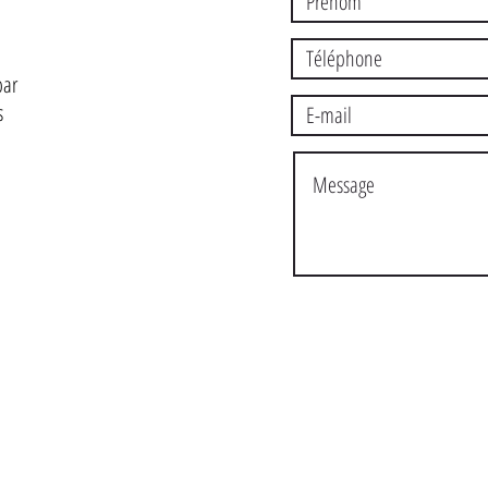
par
s