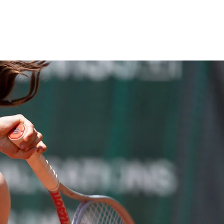
ompétition été 26
More