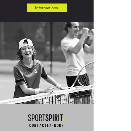
Informations
CONTACTEZ-NOUS